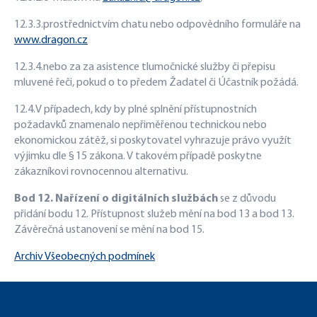
12.3.3.
prostřednictvím chatu nebo odpovědního formuláře na
www.dragon.cz
12.3.4.
nebo za za asistence tlumočnické služby či přepisu
mluvené řeči, pokud o to předem Žadatel či Účastník požádá.
12.4.
V případech, kdy by plné splnění přístupnostních
požadavků znamenalo nepřiměřenou technickou nebo
ekonomickou zátěž, si
poskytovatel vyhrazuje právo využít
výjimku dle § 15 zákona. V takovém případě poskytne
zákazníkovi rovnocennou alternativu.
Bod 12. Nařízení o digitálních službách
se z důvodu
přidání bodu 12. Přístupnost služeb mění na bod 13 a bod 13.
Závěrečná ustanovení se mění na bod 15.
Archiv Všeobecných podmínek