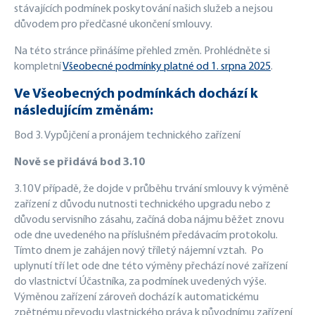
stávajících podmínek poskytování našich služeb a nejsou
důvodem pro předčasné ukončení smlouvy.
Na této stránce přinášíme přehled změn. Prohlédněte si
kompletní
Všeobecné podmínky platné od 1. srpna 2025
.
Ve Všeobecných podmínkách dochází k
následujícím změnám:
Bod 3. Vypůjčení a pronájem technického zařízení
Nově se přidává bod 3.10
3.10 V případě, že dojde v průběhu trvání smlouvy k výměně
zařízení z důvodu nutnosti technického upgradu nebo z
důvodu servisního zásahu, začíná doba nájmu běžet znovu
ode dne uvedeného na příslušném předávacím protokolu.
Tímto dnem je zahájen nový tříletý nájemní vztah. Po
uplynutí tří let ode dne této výměny přechází nové zařízení
do vlastnictví Účastníka, za podmínek uvedených výše.
Výměnou zařízení zároveň dochází k automatickému
zpětnému převodu vlastnického práva k původnímu zařízení