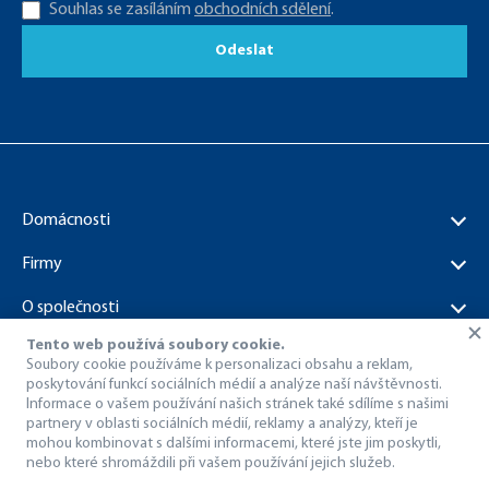
Souhlas se zasíláním
obchodních sdělení
.
Odeslat
Domácnosti
Firmy
O společnosti
Tento web používá soubory cookie.
Dokumenty ke stažení
Soubory cookie používáme k personalizaci obsahu a reklam,
poskytování funkcí sociálních médií a analýze naší návštěvnosti.
Informace o vašem používání našich stránek také sdílíme s našimi
partnery v oblasti sociálních médií, reklamy a analýzy, kteří je
mohou kombinovat s dalšími informacemi, které jste jim poskytli,
nebo které shromáždili při vašem používání jejich služeb.
© 1998 – 2026 Dragon Internet a.s..