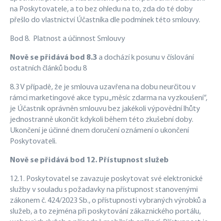
na Poskytovatele, a to bez ohledu na to, zda do té doby
přešlo do vlastnictví Účastníka dle podmínek této smlouvy.
Bod 8.
Platnost a účinnost Smlouvy
Nově se přidává bod 8.3
a dochází k posunu v číslování
ostatních článků bodu 8
8.3
V případě, že je smlouva uzavřena na dobu neurčitou v
rámci marketingové akce typu „měsíc zdarma na vyzkoušení“,
je Účastník oprávněn smlouvu bez jakékoli výpovědní lhůty
jednostranně ukončit kdykoli během této zkušební doby.
Ukončení je účinné dnem doručení oznámení o ukončení
Poskytovateli.
Nově se přidává bod 12. Přístupnost služeb
12.1. Poskytovatel se zavazuje poskytovat své elektronické
služby v souladu s požadavky na přístupnost stanovenými
zákonem č. 424/2023
Sb., o přístupnosti vybraných výrobků a
služeb, a to zejména při poskytování zákaznického
portálu,