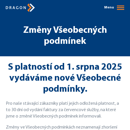
Menu
Změny Všeobecných
podmínek
S platností od 1. srpna 2025
vydáváme nové Všeobecné
podmínky.
Pro naše stávající zákazníky platí jejich odložená platnost, a
to 30 dní od vydání faktury za červencové služby, na které
jsme o změně Všeobecných podmínek informovali.
Změny ve Všeobecných podmínkách neznamenají zhoršení