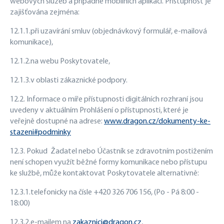
webových služeb a případně
mobilních aplikací. Přístupnost je
zajišťována zejména:
12.1.1.
při uzavírání smluv (objednávkový formulář, e-mailová
komunikace),
12.1.2.
na webu Poskytovatele,
12.1.3.
v oblasti zákaznické podpory.
12.2. Informace o míře přístupnosti digitálních rozhraní jsou
uvedeny v aktuálním Prohlášení o přístupnosti, které je
veřejně dostupné na
adrese:
www.dragon.cz/dokumenty-ke-
stazeni#podminky
12.3. Pokud Žadatel nebo Účastník se zdravotním postižením
není schopen využít běžné formy komunikace nebo přístupu
ke službě, může
kontaktovat Poskytovatele alternativně:
12.3.1.
telefonicky na čísle +420 326 706 156, (Po - Pá 8:00 -
18:00)
12.3.2.
e-mailem na
zakaznici@dragon.cz
,