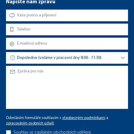
Napište nám zprávu
Odesláním formuláře souhlasím s
všeobecnými podmínkami
a
zpracováním osobních údajů
.
Souhlas se zasíláním
obchodních sdělení
.