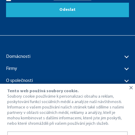
Odeslat
Domácnosti
Firmy
O společnosti
Tento web používá soubory cookie.
Dokumenty ke stažení
Soubory cookie používáme k personalizaci obsahu a reklam,
poskytování funkcí sociálních médií a analýze naší návštěvnosti.
Informace o vašem používání našich stránek také sdílíme s našimi
partnery v oblasti sociálních médií, reklamy a analýzy, kteří je
mohou kombinovat s dalšími informacemi, které jste jim poskytli,
nebo které shromáždili při vašem používání jejich služeb.
© 1998 – 2026 Dragon Internet a.s..
Všechna práva vyhrazena.