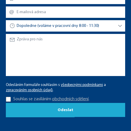
Odesláním formuláře souhlasím s
všeobecnými podmínkami
a
zpracováním osobních údajů
.
Souhlas se zasíláním
obchodních sdělení
.
Odeslat