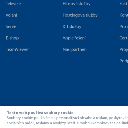
Televize
Hlasové služby
Fakt
Volání
Hostingové služby
Kon
Servis
ICT služby
Pro
E-shop
Apple řešení
Cert
TeamViewer
Naši partneři
Proj
Pod
Tento web používá soubory cookie.
Soubory cookie používáme k personalizaci obsahu a reklam, poskytování 
sociálních médií, reklamy a analýzy, kteří je mohou kombinovat s dalšími