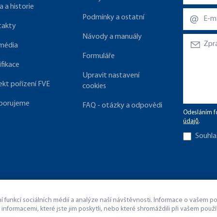
a a historie
Podmínky a ostatní
takty
Návody a manuály
 média
Formuláře
ifikace
Upravit nastavení
ekt pořízení FVE
cookies
porujeme
FAQ - otázky a odpovědi
Odesláním f
údajů
.
Souhla
funkcí sociálních médií a analýze naší návštěvnosti. Informace o vašem použ
 informacemi, které jste jim poskytli, nebo které shromáždili při vašem použív