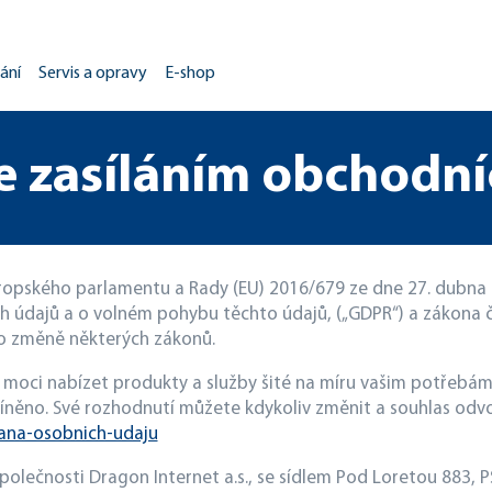
ání
Servis a opravy
E-shop
e zasíláním obchodní
vropského parlamentu a Rady (EU) 2016/679 ze dne 27. dubna 
h údajů a o volném pohybu těchto údajů, („GDPR“) a zákona č
 o změně některých zákonů.
moci nabízet produkty a služby šité na míru vašim potřebám
něno. Své rozhodnutí můžete kdykoliv změnit a souhlas odvo
ana-osobnich-udaju
polečnosti Dragon Internet a.s., se sídlem Pod Loretou 883, P