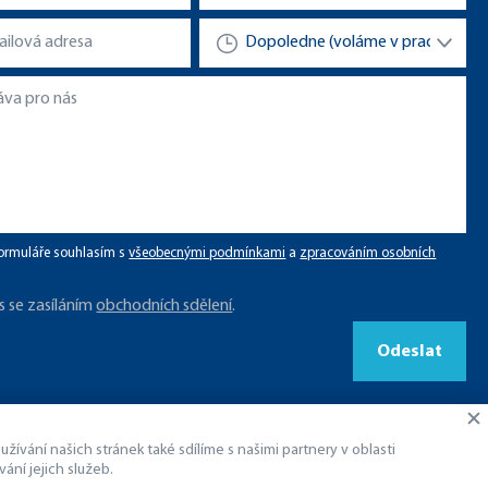
ormuláře souhlasím s
všeobecnými podmínkami
a
zpracováním osobních
s se zasíláním
obchodních sdělení
.
Odeslat
ívání našich stránek také sdílíme s našimi partnery v oblasti
ání jejich služeb.