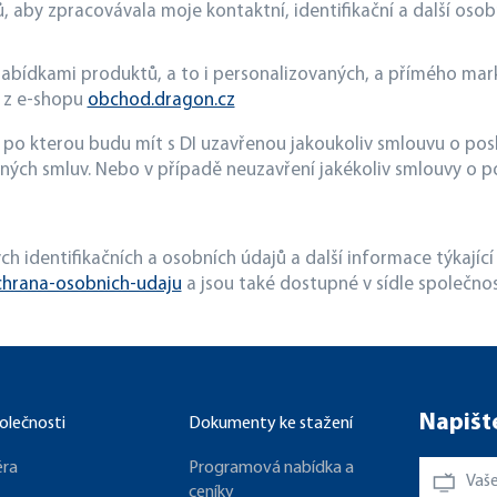
ů, aby zpracovávala moje kontaktní, identifikační a další osob
nabídkami produktů, a to i personalizovaných, a přímého mark
í z e-shopu
obchod.dragon.cz
, po kterou budu mít s DI uzavřenou jakoukoliv smlouvu o po
ných smluv. Nebo v případě neuzavření jakékoliv smlouvy o p
h identifikačních a osobních údajů a další informace týkajíc
hrana-osobnich-udaju
a jsou také dostupné v sídle společnost
Napišt
olečnosti
Dokumenty ke stažení
éra
Programová nabídka a
ceníky