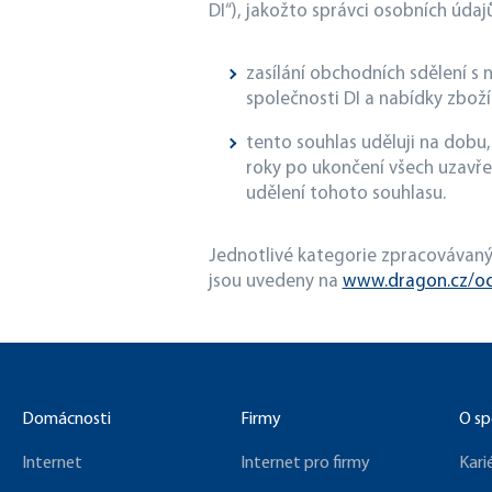
DI“), jakožto správci osobních údaj
zasílání obchodních sdělení s 
společnosti DI a nabídky zbož
tento souhlas uděluji na dobu
roky po ukončení všech uzavře
udělení tohoto souhlasu.
Jednotlivé kategorie zpracovávanýc
jsou uvedeny na
www.dragon.cz/oc
Domácnosti
Firmy
O sp
Internet
Internet pro firmy
Kari