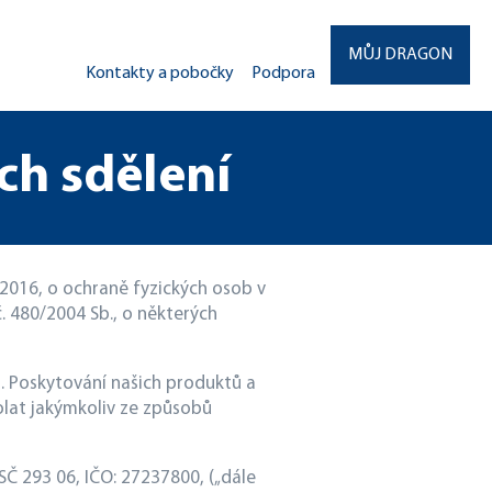
MŮJ DRAGON
Kontakty a pobočky
Podpora
ch sdělení
2016, o ochraně fyzických osob v
. 480/2004 Sb., o některých
. Poskytování našich produktů a
lat jakýmkoliv ze způsobů
SČ 293 06, IČO: 27237800, („dále