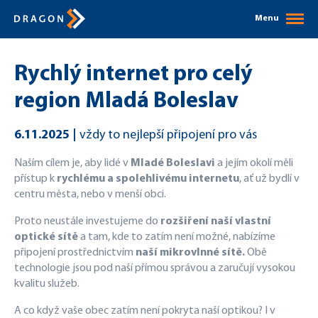
Menu
Rychlý internet pro celý
region Mladá Boleslav
6.11.2025
vždy to nejlepší připojení pro vás
Naším cílem je, aby lidé v
Mladé Boleslavi
a jejím okolí měli
přístup k
rychlému a spolehlivému internetu
, ať už bydlí v
centru města, nebo v menší obci.
Proto neustále investujeme do
rozšiření naší vlastní
optické sítě
a tam, kde to zatím není možné, nabízíme
připojení prostřednictvím
naší mikrovlnné sítě.
Obě
technologie jsou pod naší přímou správou a zaručují vysokou
kvalitu služeb.
A co když vaše obec zatím není pokryta naší optikou? I v