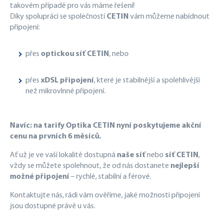
takovém případě pro vás máme řešení!
Díky spolupráci se společností
CETIN
vám můžeme nabídnout
připojení:
přes
optickou síť CETIN
, nebo
přes
xDSL připojení
, které je stabilnější a spolehlivější
než mikrovlnné připojení.
Navíc: na tarify Optika CETIN nyní poskytujeme akční
cenu na prvních 6 měsíců.
Ať už je ve vaší lokalitě dostupná
naše síť
nebo
síť CETIN
,
vždy se můžete spolehnout, že od nás dostanete
nejlepší
možné připojení
– rychlé, stabilní a férové.
Kontaktujte nás, rádi vám ověříme, jaké možnosti připojení
jsou dostupné právě u vás.