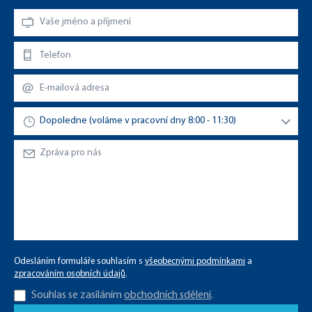
Odesláním formuláře souhlasím s
všeobecnými podmínkami
a
zpracováním osobních údajů
.
Souhlas se zasíláním
obchodních sdělení
.