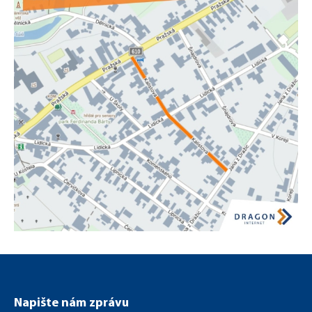
357533568_754863999974470_6285844471055301829_n.jpg
Napište nám zprávu