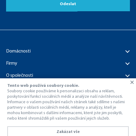
Odeslat
Domácnosti
Firmy
O společnosti
Tento web používá soubory cookie.
Dokumenty ke stažení
Soubory cookie používáme k personalizaci obsahu a reklam,
poskytování funkcí sociálních médií a analýze naší návštěvnosti.
Informace o vašem používání našich stránek také sdílíme s našimi
partnery v oblasti sociálních médií, reklamy a analýzy, kteří je
mohou kombinovat s dalšími informacemi, které jste jim poskytli,
nebo které shromáždili při vašem používání jejich služeb.
© 1998 – 2026 Dragon Internet a.s..
Všechna práva vyhrazena.
Zakázat vše
Ochrana osobních údajů