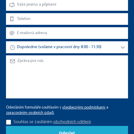
Odesláním formuláře souhlasím s
všeobecnými podmínkami
a
zpracováním osobních údajů
.
Souhlas se zasíláním
obchodních sdělení
.
Odeslat