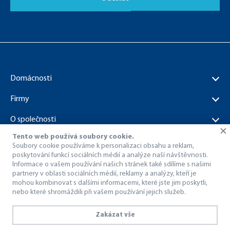
Domácnosti
Firmy
O společnosti
Tento web používá soubory cookie.
Dokumenty ke stažení
Soubory cookie používáme k personalizaci obsahu a reklam,
poskytování funkcí sociálních médií a analýze naší návštěvnosti.
Informace o vašem používání našich stránek také sdílíme s našimi
partnery v oblasti sociálních médií, reklamy a analýzy, kteří je
mohou kombinovat s dalšími informacemi, které jste jim poskytli,
nebo které shromáždili při vašem používání jejich služeb.
© 1998 – 2026 Dragon Internet a.s..
Všechna práva vyhrazena.
Zakázat vše
Ochrana osobních údajů
Používání interního kamerového systému