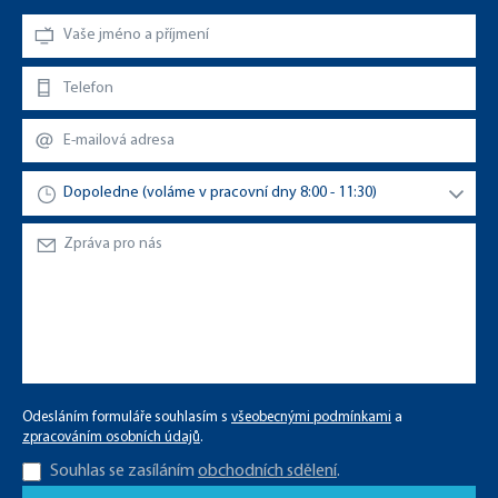
Odesláním formuláře souhlasím s
všeobecnými podmínkami
a
zpracováním osobních údajů
.
Souhlas se zasíláním
obchodních sdělení
.