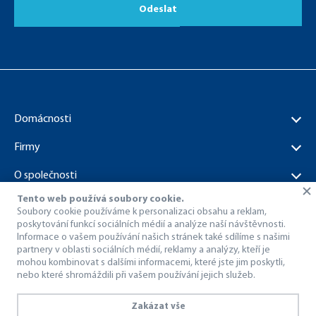
Odeslat
Domácnosti
Firmy
O společnosti
Tento web používá soubory cookie.
Dokumenty ke stažení
Soubory cookie používáme k personalizaci obsahu a reklam,
poskytování funkcí sociálních médií a analýze naší návštěvnosti.
Informace o vašem používání našich stránek také sdílíme s našimi
partnery v oblasti sociálních médií, reklamy a analýzy, kteří je
mohou kombinovat s dalšími informacemi, které jste jim poskytli,
nebo které shromáždili při vašem používání jejich služeb.
© 1998 – 2026 Dragon Internet a.s..
Všechna práva vyhrazena.
Zakázat vše
Ochrana osobních údajů