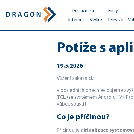
Domácnosti
Firmy
Internet
Skylink
Televize
Vol
Potíže s apl
19.5.2026
Vážení zákazníci,
v posledních dnech evidujeme zvýše
TCL
(se systémem Android TV). Pro
vůbec spustit.
Co je příčinou?
Příčinou je a
ktualizace systémov