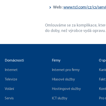
Web:
www.tcl.com/cz/cs/serv
Omlouváme se za komplikace, které
do doby, než výrobce vydá opravu.
Domácnosti
Firmy
O sp
Internet
Internet pro firmy
Kari
Televize
Hlasové služby
Fakt
Volání
Hostingové služby
Kon
Servis
ICT služby
Pro