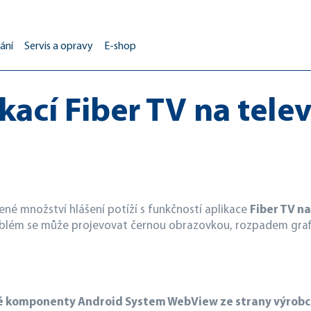
ání
Servis a opravy
E-shop
ikací Fiber TV na tele
né množství hlášení potíží s funkčností aplikace
Fiber TV n
blém se může projevovat černou obrazovkou, rozpadem grafik
é komponenty Android System WebView ze strany výrobc