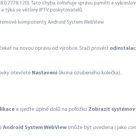
.0.7778.120). Tato chyba ovlivňuje správu paměti a vykreslo
 a týká se většiny IPTV poskytovatelů.
ystémové komponenty Android System WebView
čekat na novou opravu od výrobce. Stačí provést
odinstalac
ovky otevřete
Nastavení
(ikona ozubeného kolečka).
likace
a sjeďte úplně dolů na položku
Zobrazit systémov
ci
Android System WebView
(může být uvedena i jako
com