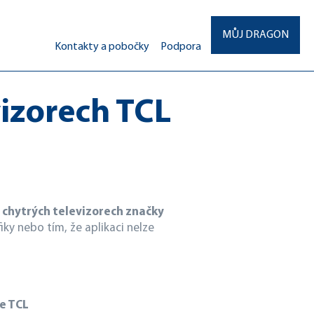
MŮJ DRAGON
Kontakty a pobočky
Podpora
vizorech TCL
a chytrých televizorech značky
y nebo tím, že aplikaci nelze
e TCL