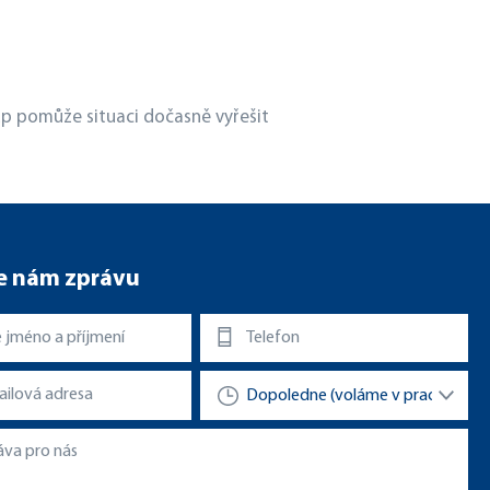
up pomůže situaci dočasně vyřešit
e nám zprávu