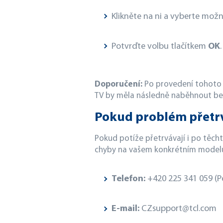
Klikněte na ni a vyberte mož
Potvrďte volbu tlačítkem
OK
.
Doporučení:
Po provedení tohoto k
TV by měla následně naběhnout bez
Pokud problém přetr
Pokud potíže přetrvávají i po těc
chyby na vašem konkrétním modelu 
Telefon:
+420 225 341 059 (P
E-mail:
CZsupport@tcl.com