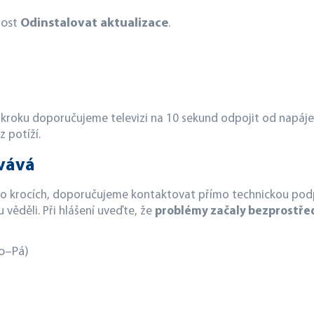
nost
Odinstalovat aktualizace
.
roku doporučujeme televizi na 10 sekund odpojit od napájen
 potíží.
vává
hto krocích, doporučujeme kontaktovat přímo technickou podp
věděli. Při hlášení uveďte, že
problémy začaly bezprostřed
o–Pá)