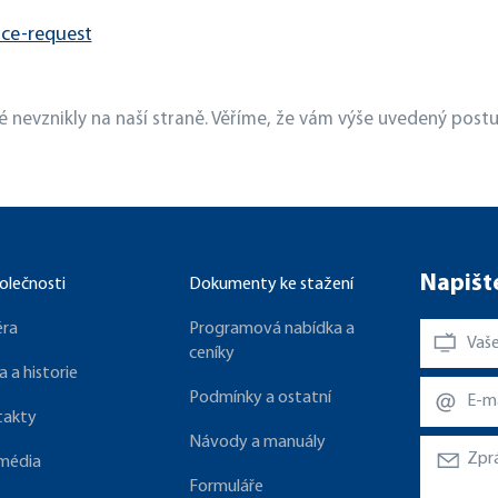
ice-request
 nevznikly na naší straně. Věříme, že vám výše uvedený post
Napišt
olečnosti
Dokumenty ke stažení
éra
Programová nabídka a
ceníky
a a historie
Podmínky a ostatní
takty
Návody a manuály
 média
Formuláře