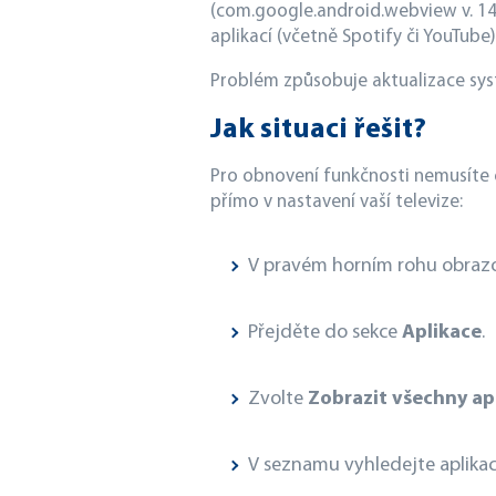
(com.google.android.webview v. 148
aplikací (včetně Spotify či YouTube)
Problém způsobuje aktualizace s
Jak situaci řešit?
Pro obnovení funkčnosti nemusíte 
přímo v nastavení vaší televize:
V pravém horním rohu obraz
Přejděte do sekce
Aplikace
.
Zvolte
Zobrazit všechny ap
V seznamu vyhledejte aplika