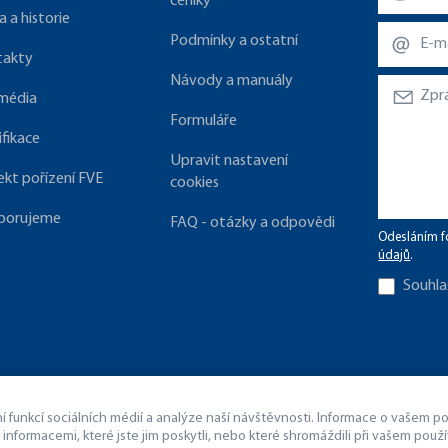
ceníky
a a historie
Podmínky a ostatní
takty
Návody a manuály
 média
Formuláře
ifikace
Upravit nastavení
ekt pořízení FVE
cookies
porujeme
FAQ - otázky a odpovědi
Odesláním f
údajů
.
Souhla
funkcí sociálních médií a analýze naší návštěvnosti. Informace o vašem použ
 informacemi, které jste jim poskytli, nebo které shromáždili při vašem použív