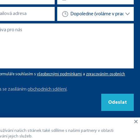
ormuláře souhlasím s
všeobecnými podmínkami
a
zpracováním osobních
s se zasíláním
obchodních sdělení
.
Odeslat
ívání našich stránek také sdílíme s našimi partnery v oblasti
ání jejich služeb.