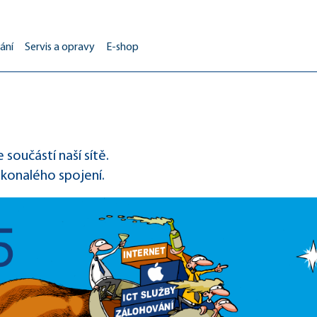
ání
Servis a opravy
E-shop
součástí naší sítě.
okonalého spojení.