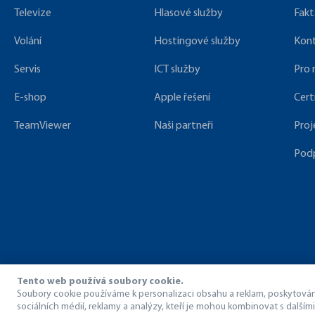
Televize
Hlasové služby
Fakt
Volání
Hostingové služby
Kon
Servis
ICT služby
Pro
E-shop
Apple řešení
Cert
TeamViewer
Naši partneři
Proj
Pod
Tento web používá soubory cookie.
Soubory cookie používáme k personalizaci obsahu a reklam, poskytování 
sociálních médií, reklamy a analýzy, kteří je mohou kombinovat s dalšími