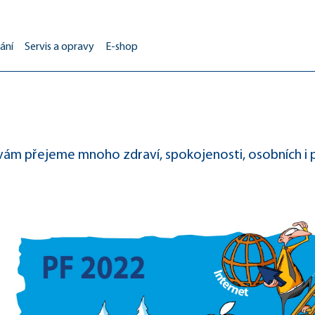
ání
Servis a opravy
E-shop
ám přejeme mnoho zdraví, spokojenosti, osobních i p