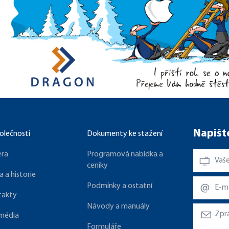
Napišt
olečnosti
Dokumenty ke stažení
éra
Programová nabídka a
ceníky
a a historie
Podmínky a ostatní
takty
Návody a manuály
 média
Formuláře