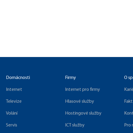
Domácnosti
Firmy
O sp
Internet
Internet pro firmy
Kari
Televize
Hlasové služby
Fakt
Volání
Hostingové služby
Kon
Servis
ICT služby
Pro