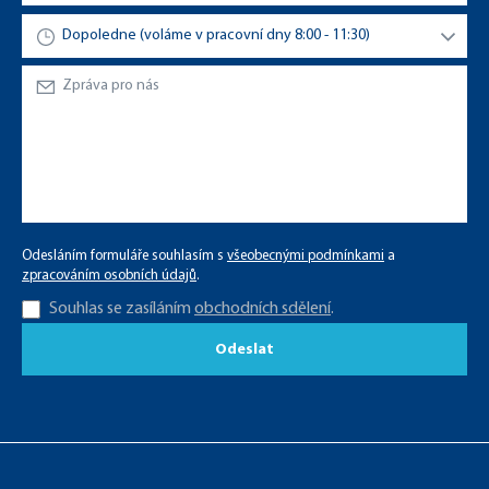
Odesláním formuláře souhlasím s
všeobecnými podmínkami
a
zpracováním osobních údajů
.
Souhlas se zasíláním
obchodních sdělení
.
Odeslat