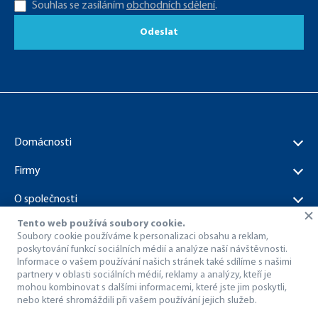
Souhlas se zasíláním
obchodních sdělení
.
Odeslat
Domácnosti
Firmy
O společnosti
Tento web používá soubory cookie.
Dokumenty ke stažení
Soubory cookie používáme k personalizaci obsahu a reklam,
poskytování funkcí sociálních médií a analýze naší návštěvnosti.
Informace o vašem používání našich stránek také sdílíme s našimi
partnery v oblasti sociálních médií, reklamy a analýzy, kteří je
mohou kombinovat s dalšími informacemi, které jste jim poskytli,
nebo které shromáždili při vašem používání jejich služeb.
© 1998 – 2026 Dragon Internet a.s..