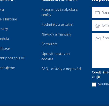
olečnosti
Dokumenty ke stažení
éra
Programová nabídka a
ceníky
a a historie
Podmínky a ostatní
takty
Návody a manuály
 média
Formuláře
ifikace
Upravit nastavení
ekt pořízení FVE
cookies
porujeme
FAQ - otázky a odpovědi
Odesláním f
údajů
.
Souhla