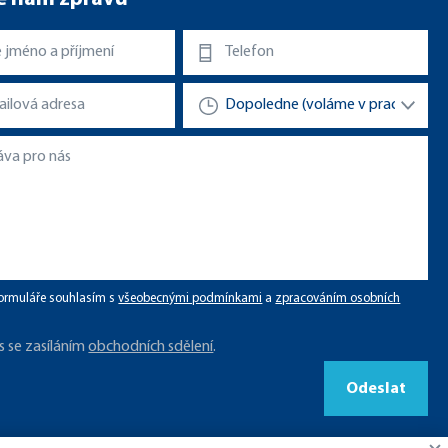
ormuláře souhlasím s
všeobecnými podmínkami
a
zpracováním osobních
s se zasíláním
obchodních sdělení
.
Odeslat