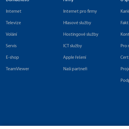
Domácnosti
Firmy
O sp
Internet
Internet pro firmy
Kari
Televize
Hlasové služby
Fakt
Volání
Hostingové služby
Kon
Servis
ICT služby
Pro
E-shop
Apple řešení
Cert
TeamViewer
Naši partneři
Proj
Pod