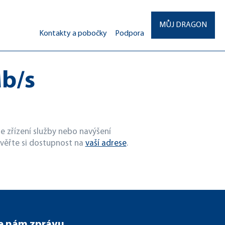
MŮJ DRAGON
Kontakty a pobočky
Podpora
Mb/s
e zřízení služby nebo navýšení
 ověřte si dostupnost na
vaší adrese
.
e nám zprávu