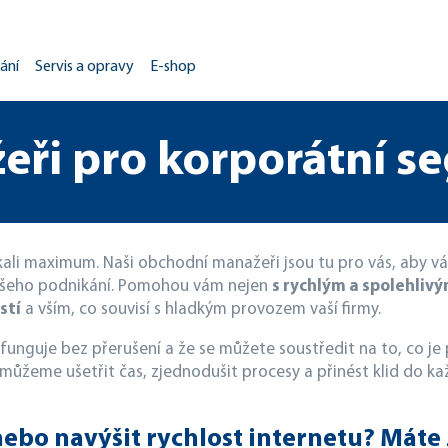
ání
Servis a opravy
E-shop
eři pro korporátní s
kali maximum. Naši obchodní manažeři jsou tu pro vás, aby vá
ašeho podnikání. Pomohou vám nejen
s rychlým a spolehliv
stí
a vším, co souvisí s hladkým provozem vaší firmy.
 funguje bez přerušení a že se můžete soustředit na to, co je 
m můžeme ušetřit čas, zjednodušit procesy a přinést klid do 
ebo navýšit rychlost internetu? Máte 