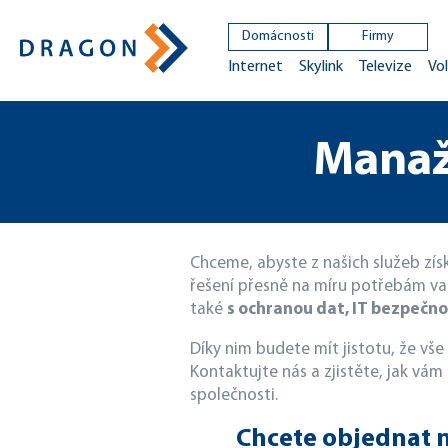
Domácnosti
Firmy
Internet
Skylink
Televize
Vol
Manaž
Chceme, abyste z našich služeb zís
řešení přesně na míru potřebám v
také
s ochranou dat, IT bezpečno
Díky nim budete mít jistotu, že vše
Kontaktujte nás a zjistěte, jak vá
společnosti.
Chcete objednat n