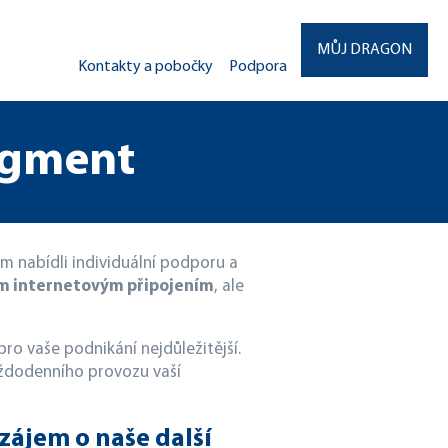
MŮJ DRAGON
Kontakty a pobočky
Podpora
egment
m nabídli individuální podporu a
ým internetovým připojením
, ale
pro vaše podnikání nejdůležitější.
každodenního provozu vaší
zájem o naše další