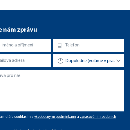
e nám zprávu
ormuláře souhlasím s
všeobecnými podmínkami
a
zpracováním osobních