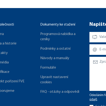
Napišt
olečnosti
Dokumenty ke stažení
éra
Programová nabídka a
ceníky
a a historie
Podmínky a ostatní
takty
Návody a manuály
 média
Formuláře
ifikace
Upravit nastavení
ekt pořízení FVE
cookies
porujeme
FAQ - otázky a odpovědi
Odesláním f
údajů
.