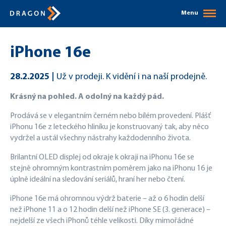
Menu
iPhone 16e
28.2.2025
Už v prodeji. K vidění i na naší prodejně.
Krásný na pohled. A odolný na každý pád.
Prodává se v elegantním černém nebo bílém provedení. Plášť
iPhonu 16e z leteckého hliníku je konstruovaný tak, aby něco
vydržel a ustál všechny nástrahy každodenního života.
Brilantní OLED displej od okraje k okraji na iPhonu 16e se
stejně ohromným kontrastním poměrem jako na iPhonu 16 je
úplně ideální na sledování seriálů, hraní her nebo čtení.
iPhone 16e má ohromnou výdrž baterie – až o 6 hodin delší
než iPhone 11 a o 12 hodin delší než iPhone SE (3. generace) –
nejdelší ze všech iPhonů téhle velikosti. Díky mimořádné