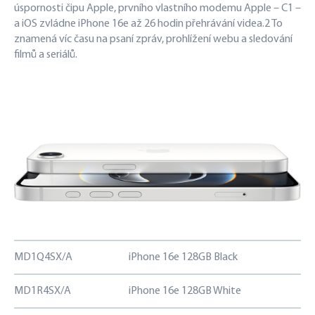
úspornosti čipu Apple, prvního vlastního modemu Apple – C1 –
a iOS zvládne iPhone 16e až 26 hodin přehrávání videa.2 To
znamená víc času na psaní zpráv, prohlížení webu a sledování
filmů a seriálů.
MD1Q4SX/A
iPhone 16e 128GB Black
16
MD1R4SX/A
iPhone 16e 128GB White
16