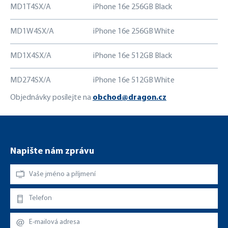
MD1T4SX/A
iPhone 16e 256GB Black
19
MD1W4SX/A
iPhone 16e 256GB White
19
MD1X4SX/A
iPhone 16e 512GB Black
25
MD274SX/A
iPhone 16e 512GB White
25
Objednávky posílejte na
obchod@dragon.cz
Napište nám zprávu