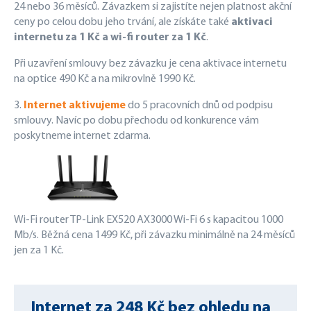
24 nebo 36 měsíců. Závazkem si zajistíte nejen platnost akční
ceny po celou dobu jeho trvání, ale získáte také
aktivaci
internetu za 1 Kč a wi-fi router za 1 Kč
.
Při uzavření smlouvy bez závazku je cena aktivace internetu
na optice 490 Kč a na mikrovlně 1990 Kč.
3.
Internet aktivujeme
do 5 pracovních dnů od podpisu
smlouvy. Navíc po dobu přechodu od konkurence vám
poskytneme internet zdarma.
Wi-Fi router TP-Link EX520 AX3000 Wi-Fi 6 s kapacitou 1000
Mb/s. Běžná cena 1499 Kč, při závazku minimálně na 24 měsíců
jen za 1 Kč.
Internet za 248 Kč bez ohledu na