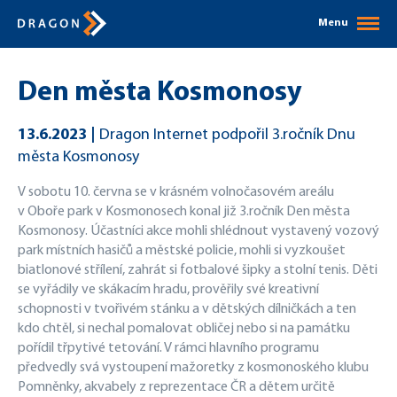
Menu
Den města Kosmonosy
13.6.2023
Dragon Internet podpořil 3.ročník Dnu
města Kosmonosy
V sobotu 10. června se v krásném volnočasovém areálu
v Oboře park v Kosmonosech konal již 3.ročník Den města
Kosmonosy. Účastníci akce mohli shlédnout vystavený vozový
park místních hasičů a městské policie, mohli si vyzkoušet
biatlonové střílení, zahrát si fotbalové šipky a stolní tenis. Děti
se vyřádily ve skákacím hradu, prověřily své kreativní
schopnosti v tvořivém stánku a v dětských dílničkách a ten
kdo chtěl, si nechal pomalovat obličej nebo si na památku
pořídil třpytivé tetování. V rámci hlavního programu
předvedly svá vystoupení mažoretky z kosmonoského klubu
Pomněnky, akvabely z reprezentace ČR a dětem určitě