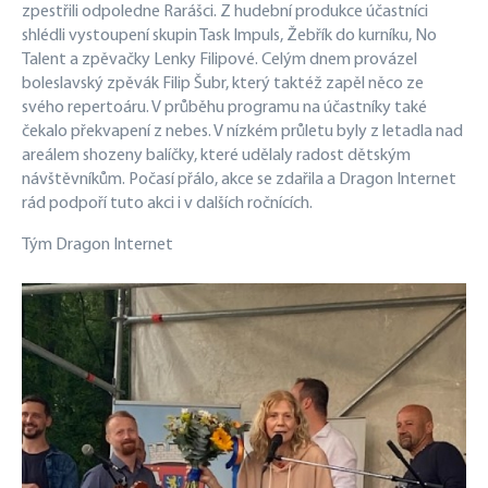
zpestřili odpoledne Rarášci. Z hudební produkce účastníci
shlédli vystoupení skupin Task Impuls, Žebřík do kurníku, No
Talent a zpěvačky Lenky Filipové. Celým dnem provázel
boleslavský zpěvák Filip Šubr, který taktéž zapěl něco ze
svého repertoáru. V průběhu programu na účastníky také
čekalo překvapení z nebes. V nízkém průletu byly z letadla nad
areálem shozeny balíčky, které udělaly radost dětským
návštěvníkům. Počasí přálo, akce se zdařila a Dragon Internet
rád podpoří tuto akci i v dalších ročnících.
Tým Dragon Internet