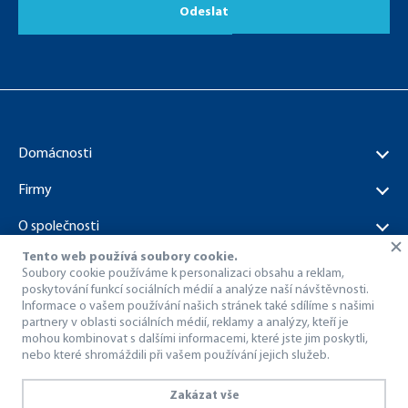
Odeslat
Domácnosti
Firmy
O společnosti
Tento web používá soubory cookie.
Dokumenty ke stažení
Soubory cookie používáme k personalizaci obsahu a reklam,
poskytování funkcí sociálních médií a analýze naší návštěvnosti.
Informace o vašem používání našich stránek také sdílíme s našimi
partnery v oblasti sociálních médií, reklamy a analýzy, kteří je
mohou kombinovat s dalšími informacemi, které jste jim poskytli,
nebo které shromáždili při vašem používání jejich služeb.
© 1998 – 2026 Dragon Internet a.s..
Všechna práva vyhrazena.
Zakázat vše
Ochrana osobních údajů