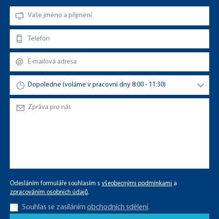
Odesláním formuláře souhlasím s
všeobecnými podmínkami
a
zpracováním osobních údajů
.
Souhlas se zasíláním
obchodních sdělení
.